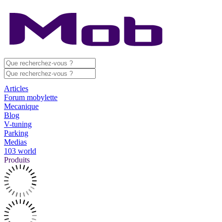
Articles
Forum mobylette
Mecanique
Blog
V-tuning
Parking
Medias
103 world
Produits