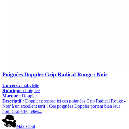
Poignées Doppler Grip Radical Rouge / Noir
Univers :
mobylette
Rubrique :
Poignée
Marque :
Doppler
Descriptif :
Doppler propose ici ces poignées Grip Radical Rouge -
Noir à un excellent tarif ! Ces poignées Doppler portent bien leur
nom ! En effet, elles...
Maxiscoot