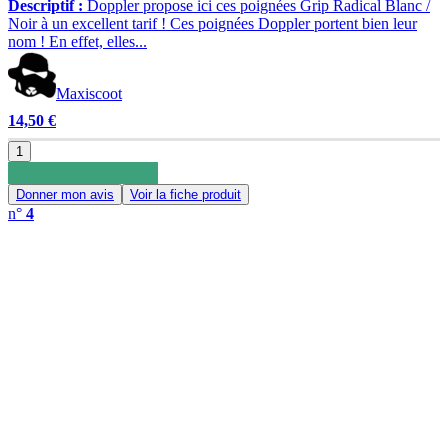
Descriptif :
Doppler propose ici ces poignées Grip Radical Blanc /
Noir à un excellent tarif ! Ces poignées Doppler portent bien leur
nom ! En effet, elles...
Maxiscoot
14,50 €
1
Donner mon avis
Voir la fiche produit
n°
4
0