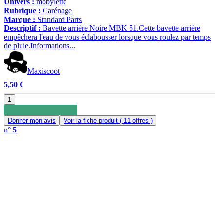
Univers :
mobylette
Rubrique :
Carénage
Marque :
Standard Parts
Descriptif :
Bavette arrière Noire MBK 51.Cette bavette arrière
empêchera l'eau de vous éclabousser lorsque vous roulez par temps
de pluie.Informations...
Maxiscoot
5,50 €
1
Donner mon avis
Voir la fiche produit
( 11 offres )
n°
5
0