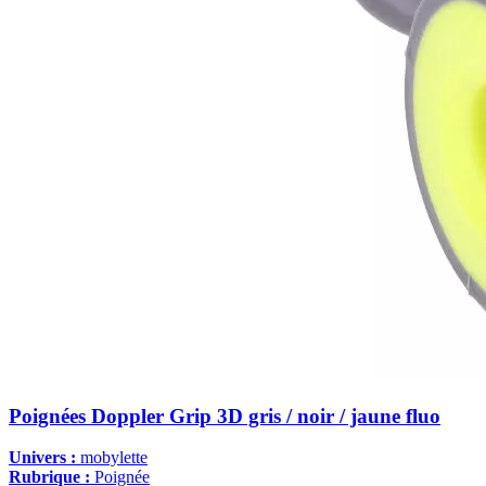
Poignées Doppler Grip 3D gris / noir / jaune fluo
Univers :
mobylette
Rubrique :
Poignée