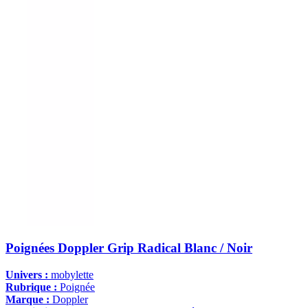
Poignées Doppler Grip Radical Blanc / Noir
Univers :
mobylette
Rubrique :
Poignée
Marque :
Doppler