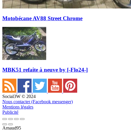
Motobécane AV88 Street Chrome
MBK51 refaite à neuve by [-Flo24-]
Social3W © 2024
Nous contacter (Facebook messenger)
Mentions légales
Publicité
Arnaud95