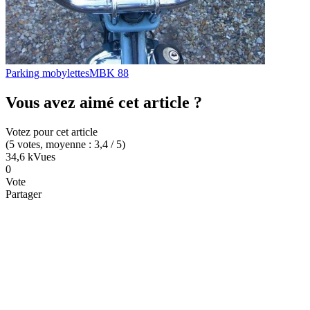
Parking mobylettes
MBK 88
Vous avez aimé cet article ?
Votez pour cet article
(
5
votes
, moyenne :
3,4
/ 5
)
34,6 k
Vues
0
Vote
Partager