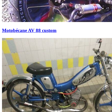
Motobécane AV 88 custom