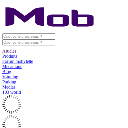
Articles
Produits
Forum mobylette
Mecanique
Blog
V-tuning
Parking
Medias
103 world