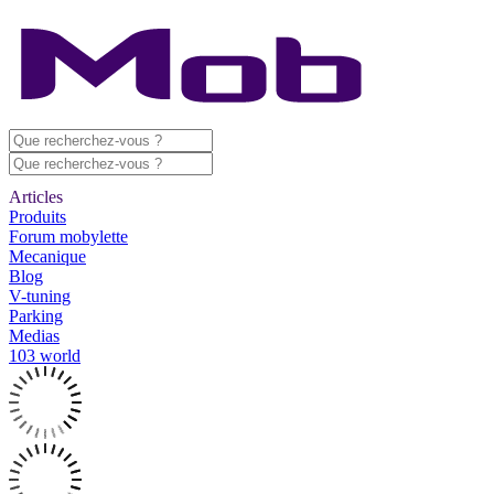
Articles
Produits
Forum mobylette
Mecanique
Blog
V-tuning
Parking
Medias
103 world