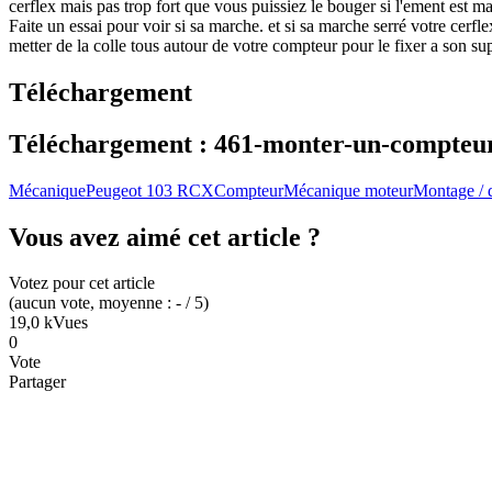
cerflex mais pas trop fort que vous puissiez le bouger si l'ement est ma
Faite un essai pour voir si sa marche. et si sa marche serré votre cerfl
metter de la colle tous autour de votre compteur pour le fixer a son su
Téléchargement
Téléchargement : 461-monter-un-compteur
Mécanique
Peugeot 103 RCX
Compteur
Mécanique moteur
Montage /
Vous avez aimé cet article ?
Votez pour cet article
(
aucun
vote
, moyenne :
-
/ 5
)
19,0 k
Vues
0
Vote
Partager