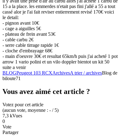
il y avait une prise d'air au carbu alors j'ai acheté 1 carbu de
15 a la place. les emmerdes n'etait pas fini j'allé a 55 a tout
cassé alor je l'ai fait reviser entierrement revisé 170€ voici
le detail:
- pignon avant 10€
- cage a aiguilles 5€
- plateau de frein avant 53€
- cable carbu 2€
- serre cable tirrage rapide 1€
- cloche d'embrayage 68€
- main d'oeuvre 30€ et resultat 65km/h puis j'ai acheté 1 pot
arrow 1 vario polini et un vilo doppler bientot un kit 50
suite a venir
BLOG
Peugeot 103 RCX
Archives
A trier / archives
Blog de
biloute71
Vous avez aimé cet article ?
Votez pour cet article
(
aucun
vote
, moyenne :
-
/ 5
)
7,3 k
Vues
0
Vote
Partager