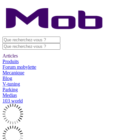
Articles
Produits
Forum mobylette
Mecanique
Blog
V-tuning
Parking
Medias
103 world