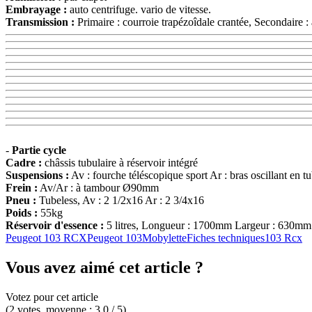
Embrayage :
auto centrifuge. vario de vitesse.
Transmission :
Primaire : courroie trapézoîdale crantée, Secondaire :
-
Partie cycle
Cadre :
châssis tubulaire à réservoir intégré
Suspensions :
Av : fourche téléscopique sport Ar : bras oscillant en t
Frein :
Av/Ar : à tambour Ø90mm
Pneu :
Tubeless, Av : 2 1/2x16 Ar : 2 3/4x16
Poids :
55kg
Réservoir d'essence :
5 litres, Longueur : 1700mm Largeur : 630mm
Peugeot 103 RCX
Peugeot 103
Mobylette
Fiches techniques
103 Rcx
Vous avez aimé cet article ?
Votez pour cet article
(
2
votes
, moyenne :
3,0
/ 5
)