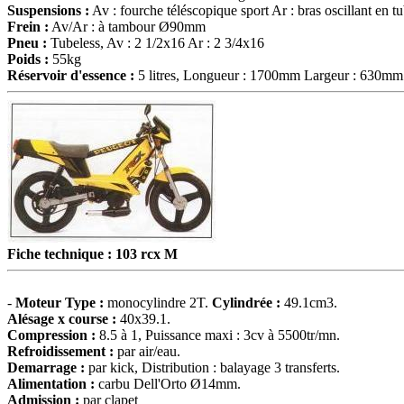
Suspensions :
Av : fourche téléscopique sport Ar : bras oscillant en t
Frein :
Av/Ar : à tambour Ø90mm
Pneu :
Tubeless, Av : 2 1/2x16 Ar : 2 3/4x16
Poids :
55kg
Réservoir d'essence :
5 litres, Longueur : 1700mm Largeur : 630mm
Fiche technique : 103 rcx M
-
Moteur
Type :
monocylindre 2T.
Cylindrée :
49.1cm3.
Alésage x course :
40x39.1.
Compression :
8.5 à 1, Puissance maxi : 3cv à 5500tr/mn.
Refroidissement :
par air/eau.
Demarrage :
par kick, Distribution : balayage 3 transferts.
Alimentation :
carbu Dell'Orto Ø14mm.
Admission :
par clapet