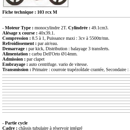
Fiche technique : 103 rcx M
-
Moteur
Type :
monocylindre 2T.
Cylindrée :
49.1cm3.
Alésage x course :
40x39.1.
Compression :
8.5 à 1, Puissance maxi : 3cv à 5500tr/mn.
Refroidissement :
par air/eau.
Demarrage :
par kick, Distribution : balayage 3 transferts.
Alimentation :
carbu Dell'Orto Ø14mm.
Admission :
par clapet
Embrayage :
auto centrifuge. vario de vitesse.
Transmission :
Primaire : courroie trapézoîdale crantée, Secondaire :
-
Partie cycle
Cadre :
châssis tubulaire à réservoir intégré