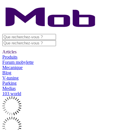
Articles
Produits
Forum mobylette
Mecanique
Blog
V-tuning
Parking
Medias
103 world