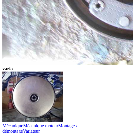
vario
Mécanique
Mécanique moteur
Montage /
démontage
Variateur