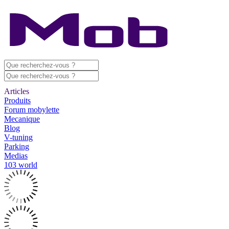
Articles
Produits
Forum mobylette
Mecanique
Blog
V-tuning
Parking
Medias
103 world