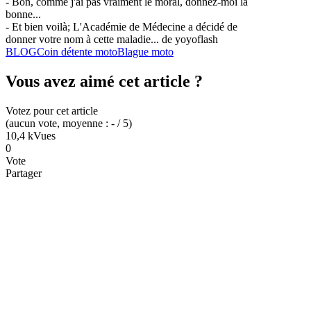
- Bon, comme j'ai pas vraiment le moral, donnez-moi la
bonne...
- Et bien voilà; L'Académie de Médecine a décidé de
donner votre nom à cette maladie... de yoyoflash
BLOG
Coin détente moto
Blague moto
Vous avez aimé cet article ?
Votez pour cet article
(
aucun
vote
, moyenne :
-
/ 5
)
10,4 k
Vues
0
Vote
Partager