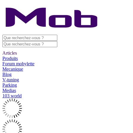
Articles
Produits
Forum mobylette
Mecanique
Blog
V-tuning
Parking
Medias
103 world