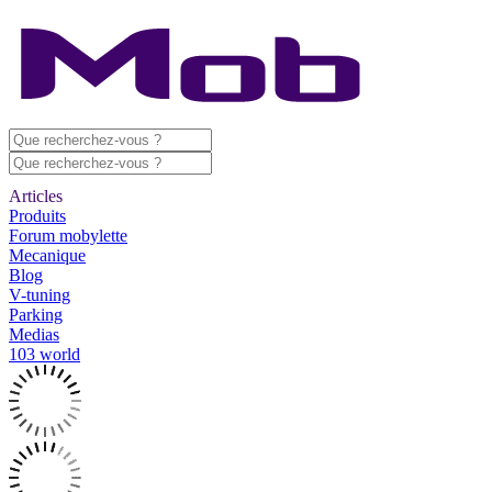
Articles
Produits
Forum mobylette
Mecanique
Blog
V-tuning
Parking
Medias
103 world