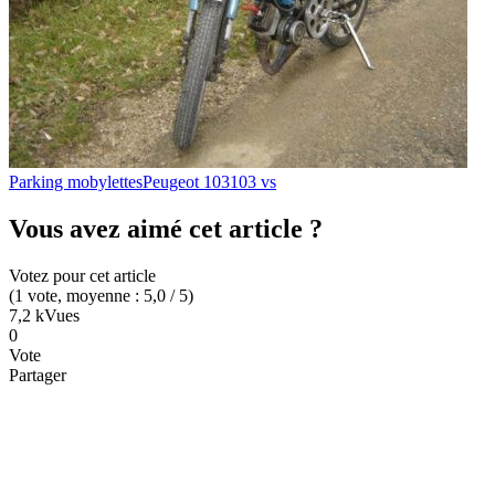
Parking mobylettes
Peugeot 103
103 vs
Vous avez aimé cet article ?
Votez pour cet article
(
1
vote
, moyenne :
5,0
/ 5
)
7,2 k
Vues
0
Vote
Partager