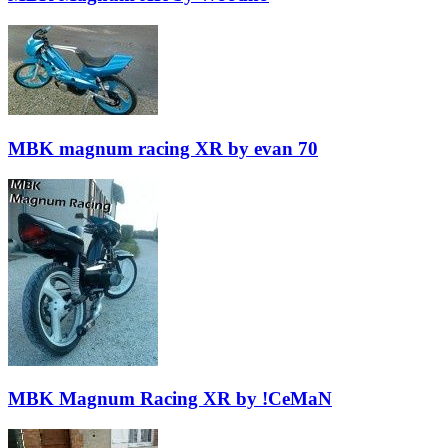
MBK magnum racing XR by evan 70
MBK Magnum Racing XR by !CeMaN