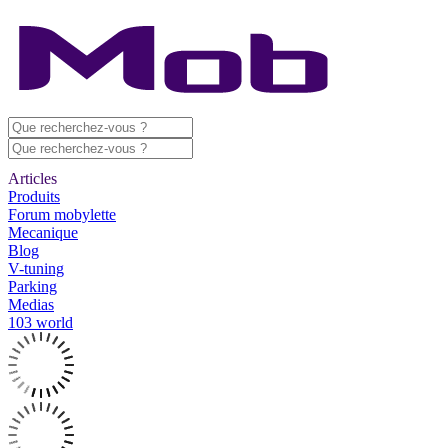
Articles
Produits
Forum mobylette
Mecanique
Blog
V-tuning
Parking
Medias
103 world