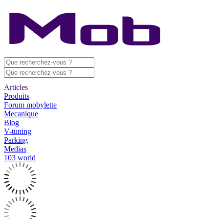
Articles
Produits
Forum mobylette
Mecanique
Blog
V-tuning
Parking
Medias
103 world