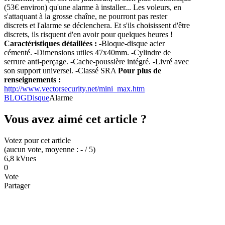
(53€ environ) qu'une alarme à installer... Les voleurs, en
s'attaquant à la grosse chaîne, ne pourront pas rester
discrets et l'alarme se déclenchera. Et s'ils choisissent d'être
discrets, ils risquent d'en avoir pour quelques heures !
Caractéristiques détaillées :
-Bloque-disque acier
cémenté. -Dimensions utiles 47x40mm. -Cylindre de
serrure anti-perçage. -Cache-poussière intégré. -Livré avec
son support universel. -Classé SRA
Pour plus de
renseignements :
http://www.vectorsecurity.net/mini_max.htm
BLOG
Disque
Alarme
Vous avez aimé cet article ?
Votez pour cet article
(
aucun
vote
, moyenne :
-
/ 5
)
6,8 k
Vues
0
Vote
Partager