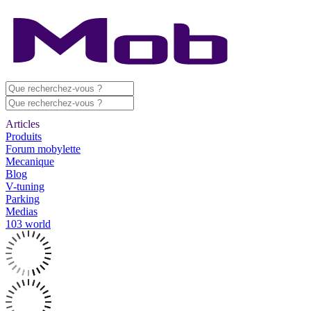
Articles
Produits
Forum mobylette
Mecanique
Blog
V-tuning
Parking
Medias
103 world