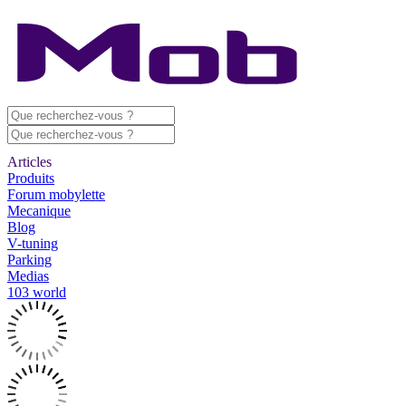
Articles
Produits
Forum mobylette
Mecanique
Blog
V-tuning
Parking
Medias
103 world