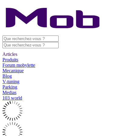
Articles
Produits
Forum mobylette
Mecanique
Blog
V-tuning
Parking
Medias
103 world