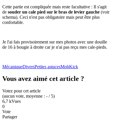
Cette partie est compliquée mais reste facultative : Il s'agit
de
souder un cale pied sur le bras de levier gauche
(voir
schema). Ceci n'est pas obligatoire mais peut être plus
confortable.
Je l'ai fais provisoirement sur mes photos avec une douille
de 16 à bougie à droite car je n'ai pas reçu mes cale-pieds.
Mécanique
Divers
Petites astuces
Mob
Kick
Vous avez aimé cet article ?
Votez pour cet article
(
aucun
vote
, moyenne :
-
/ 5
)
6,7 k
Vues
0
Vote
Partager