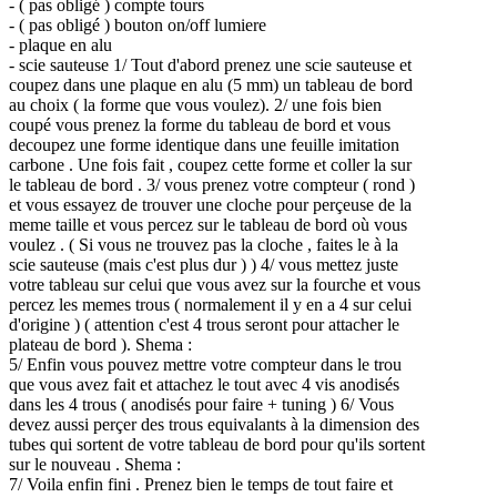
- ( pas obligé ) compte tours
- ( pas obligé ) bouton on/off lumiere
- plaque en alu
- scie sauteuse 1/ Tout d'abord prenez une scie sauteuse et
coupez dans une plaque en alu (5 mm) un tableau de bord
au choix ( la forme que vous voulez). 2/ une fois bien
coupé vous prenez la forme du tableau de bord et vous
decoupez une forme identique dans une feuille imitation
carbone . Une fois fait , coupez cette forme et coller la sur
le tableau de bord . 3/ vous prenez votre compteur ( rond )
et vous essayez de trouver une cloche pour perçeuse de la
meme taille et vous percez sur le tableau de bord où vous
voulez . ( Si vous ne trouvez pas la cloche , faites le à la
scie sauteuse (mais c'est plus dur ) ) 4/ vous mettez juste
votre tableau sur celui que vous avez sur la fourche et vous
percez les memes trous ( normalement il y en a 4 sur celui
d'origine ) ( attention c'est 4 trous seront pour attacher le
plateau de bord ). Shema :
5/ Enfin vous pouvez mettre votre compteur dans le trou
que vous avez fait et attachez le tout avec 4 vis anodisés
dans les 4 trous ( anodisés pour faire + tuning ) 6/ Vous
devez aussi perçer des trous equivalants à la dimension des
tubes qui sortent de votre tableau de bord pour qu'ils sortent
sur le nouveau . Shema :
7/ Voila enfin fini . Prenez bien le temps de tout faire et