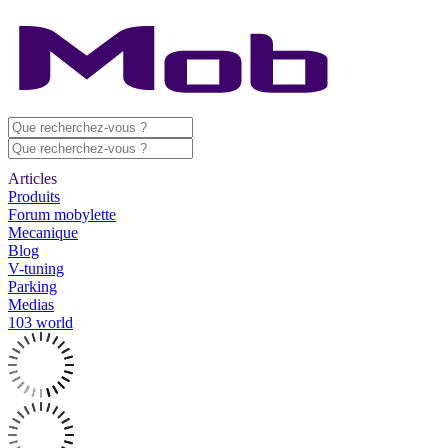
Articles
Produits
Forum mobylette
Mecanique
Blog
V-tuning
Parking
Medias
103 world