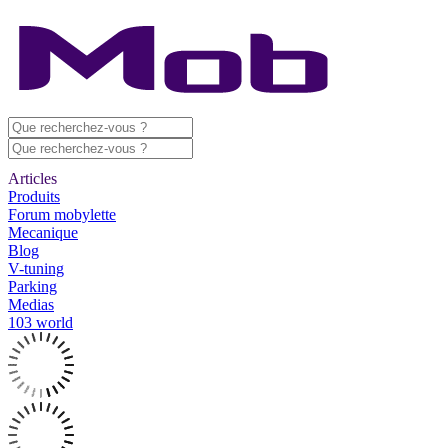
Articles
Produits
Forum mobylette
Mecanique
Blog
V-tuning
Parking
Medias
103 world