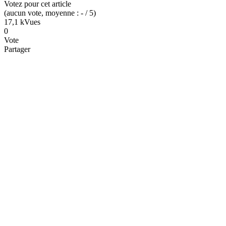
Votez pour cet article
(
aucun
vote
, moyenne :
-
/ 5
)
17,1 k
Vues
0
Vote
Partager