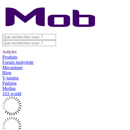
Articles
Produits
Forum mobylette
Mecanique
Blog
V-tuning
Parking
Medias
103 world