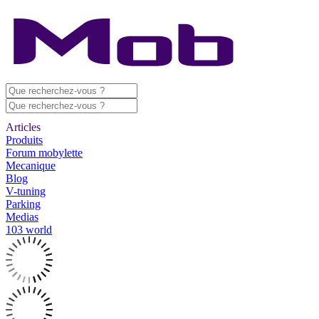
Articles
Produits
Forum mobylette
Mecanique
Blog
V-tuning
Parking
Medias
103 world