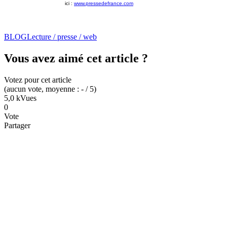
ici :
www.pressedefrance.com
BLOG
Lecture / presse / web
Vous avez aimé cet article ?
Votez pour cet article
(
aucun
vote
, moyenne :
-
/ 5
)
5,0 k
Vues
0
Vote
Partager