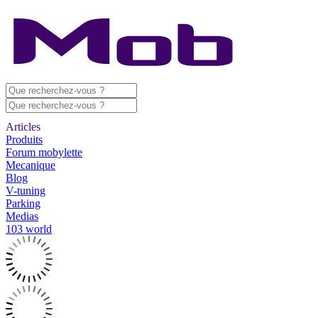
Articles
Produits
Forum mobylette
Mecanique
Blog
V-tuning
Parking
Medias
103 world