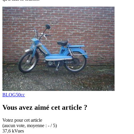
BLOG
50cc
Vous avez aimé cet article ?
Votez pour cet article
(
aucun
vote
, moyenne :
-
/ 5
)
37,6 k
Vues