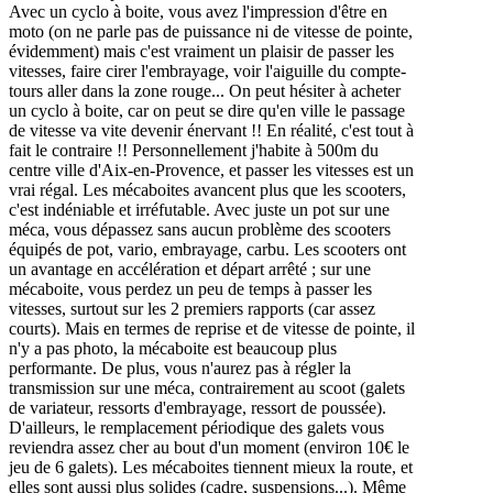
Avec un cyclo à boite, vous avez l'impression d'être en
moto (on ne parle pas de puissance ni de vitesse de pointe,
évidemment) mais c'est vraiment un plaisir de passer les
vitesses, faire cirer l'embrayage, voir l'aiguille du compte-
tours aller dans la zone rouge... On peut hésiter à acheter
un cyclo à boite, car on peut se dire qu'en ville le passage
de vitesse va vite devenir énervant !! En réalité, c'est tout à
fait le contraire !! Personnellement j'habite à 500m du
centre ville d'Aix-en-Provence, et passer les vitesses est un
vrai régal. Les mécaboites avancent plus que les scooters,
c'est indéniable et irréfutable. Avec juste un pot sur une
méca, vous dépassez sans aucun problème des scooters
équipés de pot, vario, embrayage, carbu. Les scooters ont
un avantage en accélération et départ arrêté ; sur une
mécaboite, vous perdez un peu de temps à passer les
vitesses, surtout sur les 2 premiers rapports (car assez
courts). Mais en termes de reprise et de vitesse de pointe, il
n'y a pas photo, la mécaboite est beaucoup plus
performante. De plus, vous n'aurez pas à régler la
transmission sur une méca, contrairement au scoot (galets
de variateur, ressorts d'embrayage, ressort de poussée).
D'ailleurs, le remplacement périodique des galets vous
reviendra assez cher au bout d'un moment (environ 10€ le
jeu de 6 galets). Les mécaboites tiennent mieux la route, et
elles sont aussi plus solides (cadre, suspensions...). Même