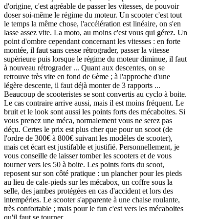
d'origine, c'est agréable de passer les vitesses, de pouvoir
doser soi-même le régime du moteur. Un scooter c'est tout
le temps la même chose, l'accélération est linéaire, on s'en
lasse assez vite. La moto, au moins c'est vous qui gérez. Un
point d'ombre cependant concernant les vitesses : en forte
montée, il faut sans cesse rétrograder, passer la vitesse
supérieure puis lorsque le régime du moteur diminue, il faut
à nouveau rétrograder ... Quant aux descentes, on se
retrouve très vite en fond de 6ème ; à l'approche d'une
légère descente, il faut déjà monter de 3 rapports ...
Beaucoup de scooteristes se sont convertis au cyclo à boite.
Le cas contraire arrive aussi, mais il est moins fréquent. Le
bruit et le look sont aussi les points forts des mécaboites. Si
vous prenez une méca, normalement vous ne serez pas
déçu. Certes le prix est plus cher que pour un scoot (de
l'ordre de 300€ à 800€ suivant les modèles de scooter),
mais cet écart est justifable et justifié. Personnellement, je
vous conseille de laisser tomber les scooters et de vous
tourner vers les 50 à boite. Les points forts du scoot,
reposent sur son côté pratique : un plancher pour les pieds
au lieu de cale-pieds sur les mécabox, un coffre sous la
selle, des jambes protégées en cas d'accident et lors des
intempéries. Le scooter s'apparente à une chaise roulante,
très confortable ; mais pour le fun c'est vers les mécaboites
qu'il faut se tourner.