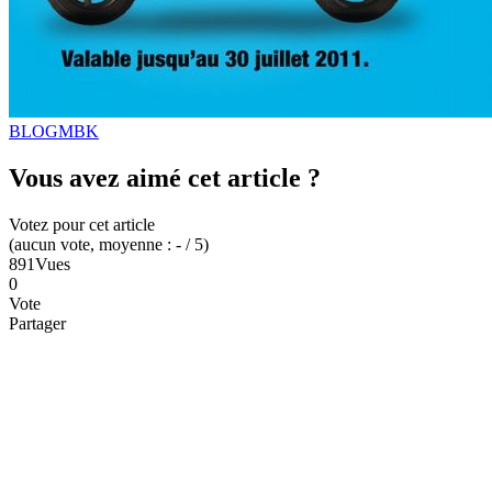
BLOG
MBK
Vous avez aimé cet article ?
Votez pour cet article
(
aucun
vote
, moyenne :
-
/ 5
)
891
Vues
0
Vote
Partager