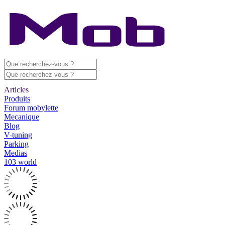
Articles
Produits
Forum mobylette
Mecanique
Blog
V-tuning
Parking
Medias
103 world