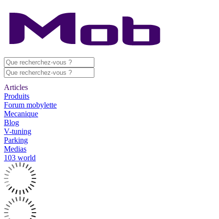
Articles
Produits
Forum mobylette
Mecanique
Blog
V-tuning
Parking
Medias
103 world