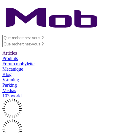
Articles
Produits
Forum mobylette
Mecanique
Blog
V-tuning
Parking
Medias
103 world