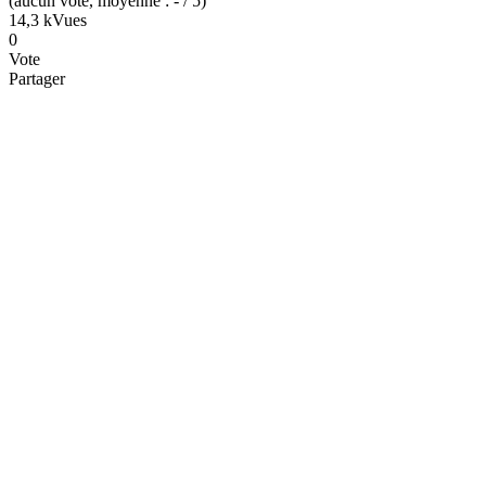
(
aucun
vote
, moyenne :
-
/ 5
)
14,3 k
Vues
0
Vote
Partager