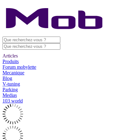
Articles
Produits
Forum mobylette
Mecanique
Blog
V-tuning
Parking
Medias
103 world