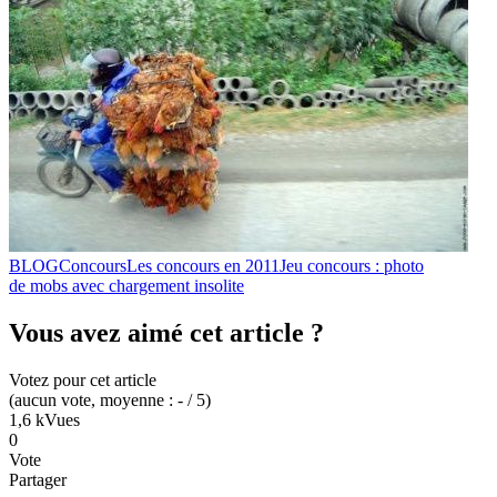
BLOG
Concours
Les concours en 2011
Jeu concours : photo
de mobs avec chargement insolite
Vous avez aimé cet article ?
Votez pour cet article
(
aucun
vote
, moyenne :
-
/ 5
)
1,6 k
Vues
0
Vote
Partager