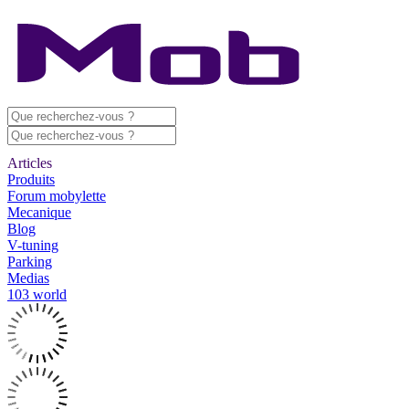
Articles
Produits
Forum mobylette
Mecanique
Blog
V-tuning
Parking
Medias
103 world