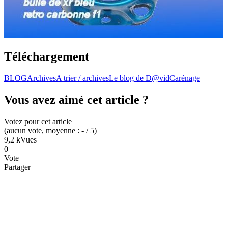
Téléchargement
BLOG
Archives
A trier / archives
Le blog de D@vid
Carénage
Vous avez aimé cet article ?
Votez pour cet article
(
aucun
vote
, moyenne :
-
/ 5
)
9,2 k
Vues
0
Vote
Partager