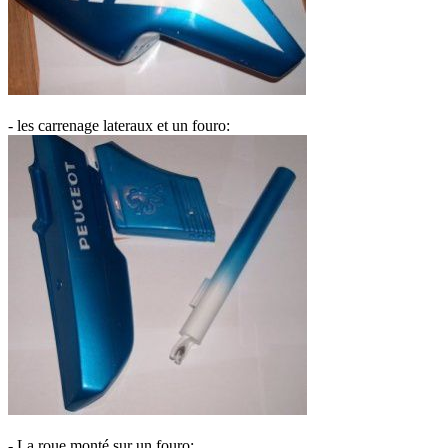
- les carrenage lateraux et un fouro:
- La roue monté sur un fouro: