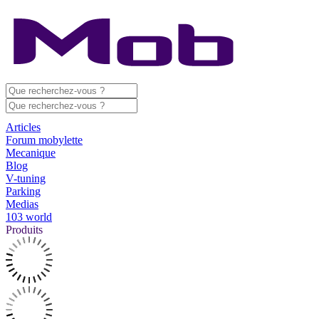
Articles
Forum mobylette
Mecanique
Blog
V-tuning
Parking
Medias
103 world
Produits