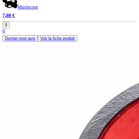
Maxiscoot
7,80 €
0
0
Donner mon avis
Voir la fiche produit