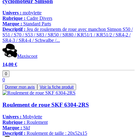
cyclomoteur Simson
Univers :
mobylette
Rubrique :
Cadre Divers
Marque :
Standard Parts
Descriptif :
Jeu de roulements de roue avec manchon Simson S50 /
S51 / S70 / S53 / S83 / SR50 / SR80 / KR51/1 / KR51/2 / SR4-2 /
SR4-3 / SR4-4 / Schwalbe /...
Maxiscoot
14,00 €
0
0
Donner mon avis
Voir la fiche produit
Roulement de roue SKF 6304-2RS
Univers :
Mobylette
Rubrique :
Roulement
Marque :
Skf
Descriptif :
Roulement de taille : 20x52x15