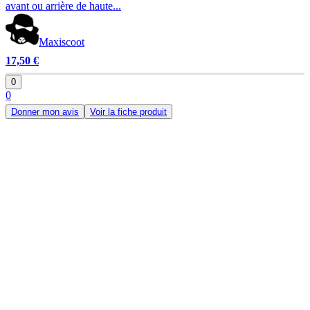
avant ou arrière de haute...
Maxiscoot
17,50 €
0
0
Donner mon avis
Voir la fiche produit