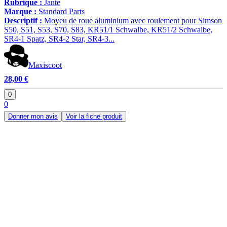
Rubrique :
Jante
Marque :
Standard Parts
Descriptif :
Moyeu de roue aluminium avec roulement pour Simson
S50, S51, S53, S70, S83, KR51/1 Schwalbe, KR51/2 Schwalbe,
SR4-1 Spatz, SR4-2 Star, SR4-3...
Maxiscoot
28,00 €
0
0
Donner mon avis
Voir la fiche produit