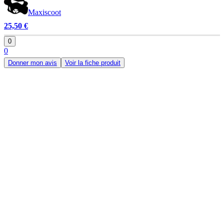
Maxiscoot
25,50 €
0
0
Donner mon avis
Voir la fiche produit