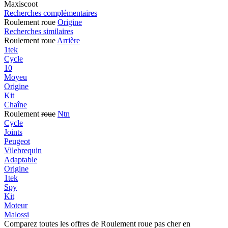
Maxiscoot
Recherches complémentaires
Roulement roue
Origine
Recherches similaires
Roulement
roue
Arrière
1tek
Cycle
10
Moyeu
Origine
Kit
Chaîne
Roulement
roue
Ntn
Cycle
Joints
Peugeot
Vilebrequin
Adaptable
Origine
1tek
Spy
Kit
Moteur
Malossi
Comparez toutes les offres de Roulement roue pas cher en