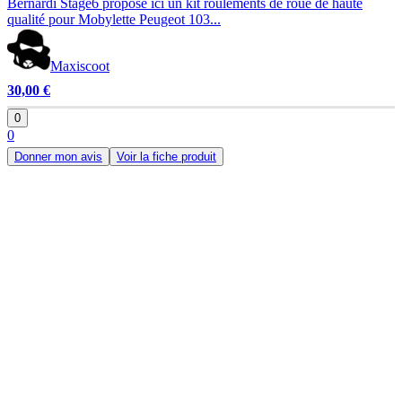
Bernardi Stage6 propose ici un kit roulements de roue de haute
qualité pour Mobylette Peugeot 103...
Maxiscoot
30,00 €
0
0
Donner mon avis
Voir la fiche produit