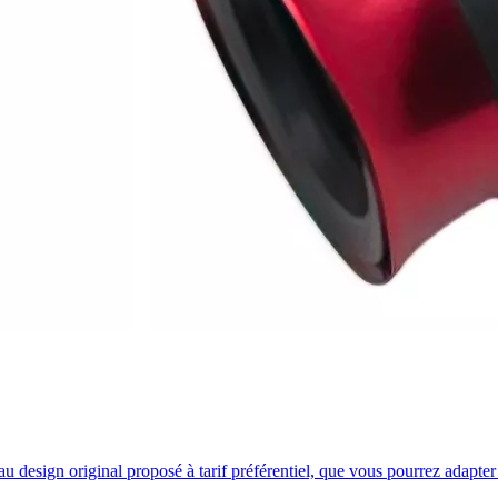
esign original proposé à tarif préférentiel, que vous pourrez adapter a