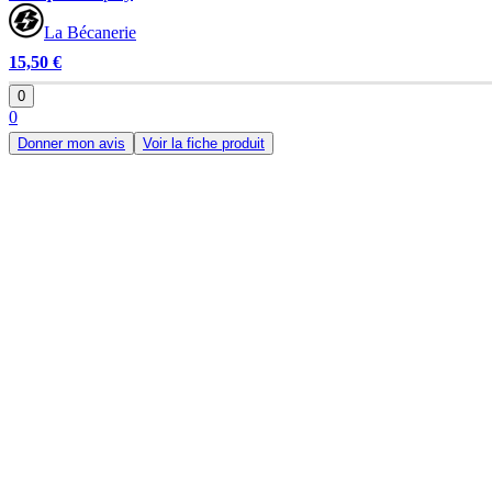
La Bécanerie
15,50 €
0
0
Donner mon avis
Voir la fiche produit