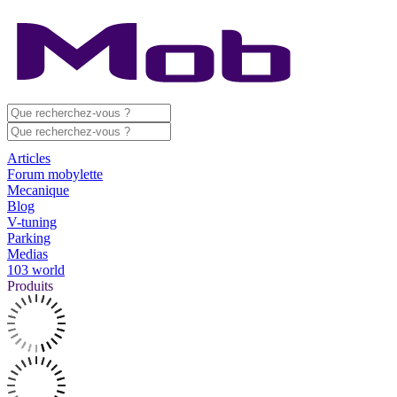
Articles
Forum mobylette
Mecanique
Blog
V-tuning
Parking
Medias
103 world
Produits