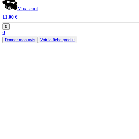
Maxiscoot
11,00 €
0
0
Donner mon avis
Voir la fiche produit