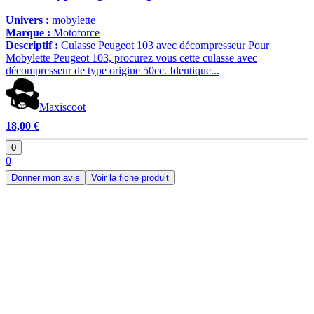
Univers :
mobylette
Marque :
Motoforce
Descriptif :
Culasse Peugeot 103 avec décompresseur Pour
Mobylette Peugeot 103, procurez vous cette culasse avec
décompresseur de type origine 50cc. Identique...
Maxiscoot
18,00 €
0
0
Donner mon avis
Voir la fiche produit