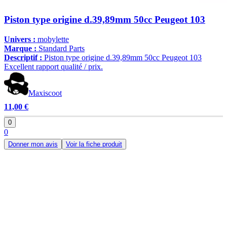
Piston type origine d.39,89mm 50cc Peugeot 103
Univers :
mobylette
Marque :
Standard Parts
Descriptif :
Piston type origine d.39,89mm 50cc Peugeot 103
Excellent rapport qualité / prix.
Maxiscoot
11,00 €
0
0
Donner mon avis
Voir la fiche produit