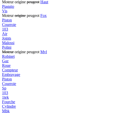
Moteur origine
peugeot
Haut
Piaggio
Vis
Moteur
origine
peugeot
Fox
Piston
Courroie
103
Air
Joints
Malossi
Polini
Moteur
origine peugeot
Mvl
Robinet
Gaz
Roue
Compteur
Embrayage
Piston
Courroie
Sp
103
1tek
Fourche
Cylindre
Mbk