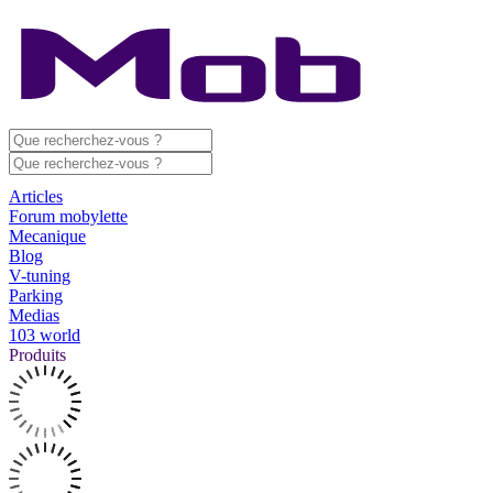
Articles
Forum mobylette
Mecanique
Blog
V-tuning
Parking
Medias
103 world
Produits