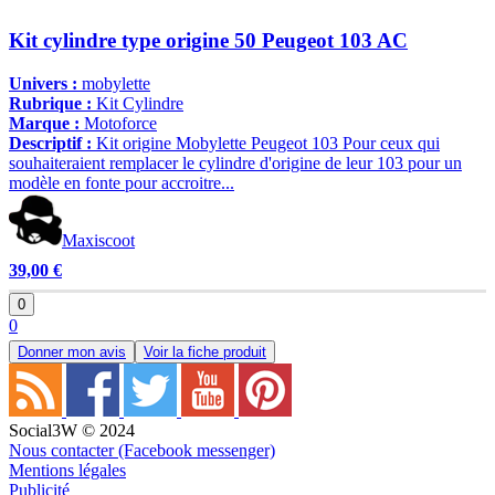
Kit cylindre type origine 50 Peugeot 103 AC
Univers :
mobylette
Rubrique :
Kit Cylindre
Marque :
Motoforce
Descriptif :
Kit origine Mobylette Peugeot 103 Pour ceux qui
souhaiteraient remplacer le cylindre d'origine de leur 103 pour un
modèle en fonte pour accroitre...
Maxiscoot
39,00 €
0
0
Donner mon avis
Voir la fiche produit
Social3W © 2024
Nous contacter (Facebook messenger)
Mentions légales
Publicité