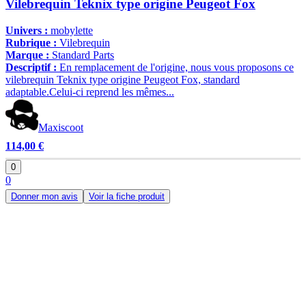
Vilebrequin Teknix type origine Peugeot Fox
Univers :
mobylette
Rubrique :
Vilebrequin
Marque :
Standard Parts
Descriptif :
En remplacement de l'origine, nous vous proposons ce
vilebrequin Teknix type origine Peugeot Fox, standard
adaptable.Celui-ci reprend les mêmes...
Maxiscoot
114,00 €
0
0
Donner mon avis
Voir la fiche produit