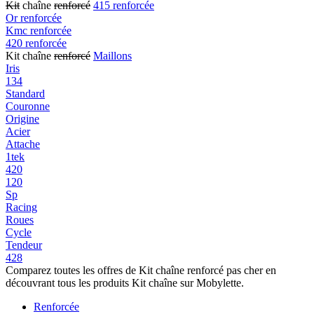
Kit
chaîne
renforcé
415 renforcée
Or renforcée
Kmc renforcée
420 renforcée
Kit chaîne
renforcé
Maillons
Iris
134
Standard
Couronne
Origine
Acier
Attache
1tek
420
120
Sp
Racing
Roues
Cycle
Tendeur
428
Comparez toutes les offres de Kit chaîne renforcé pas cher en
découvrant tous les produits Kit chaîne sur Mobylette.
Renforcée