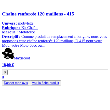
Chaîne renforcée 120 maillons - 415
Univers :
mobylette
Rubrique :
Kit Chaîne
Marque :
Motoforce
Descriptif :
Comme produit de remplacement à l'origine, nous vous
proposons cette chaîne renforcée 120 maillons, D.415 pour votre
Mob, votre Moto 50cc ou...
Maxiscoot
18,00 €
0
0
Donner mon avis
Voir la fiche produit