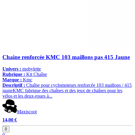
Chaine renforcée KMC 103 maillons pas 415 Jaune
Univers :
mobylette
Rubrique :
Kit Chaîne
Marque :
Kmc
Descriptif :
Chaîne pour cyclomoteurs renforcée 103 maillons / 415
jauneKMC fabrique des chaînes et des jeux de chaînes pour les
vélos et les deux-roues à...
Maxiscoot
14,00 €
0
0