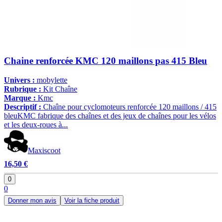
Chaine renforcée KMC 120 maillons pas 415 Bleu
Univers :
mobylette
Rubrique :
Kit Chaîne
Marque :
Kmc
Descriptif :
Chaîne pour cyclomoteurs renforcée 120 maillons / 415
bleuKMC fabrique des chaînes et des jeux de chaînes pour les vélos
et les deux-roues à...
Maxiscoot
16,50 €
0
0
Donner mon avis
Voir la fiche produit