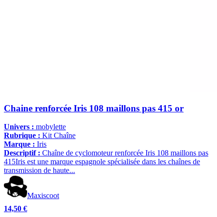
Chaine renforcée Iris 108 maillons pas 415 or
Univers :
mobylette
Rubrique :
Kit Chaîne
Marque :
Iris
Descriptif :
Chaîne de cyclomoteur renforcée Iris 108 maillons pas
415Iris est une marque espagnole spécialisée dans les chaînes de
transmission de haute...
Maxiscoot
14,50 €