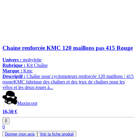
Chaine renforcée KMC 120 maillons pas 415 Rouge
Univers :
mobylette
Rubrique :
Kit Chaîne
Marque :
Kmc
Descriptif :
Chaîne pour cyclomoteurs renforcée 120 maillons / 415
rougeKMC fabrique des chaînes et des jeux de chaînes pour les
vélos et les deux-roues à...
Maxiscoot
16,50 €
0
0
Donner mon avis
Voir la fiche produit