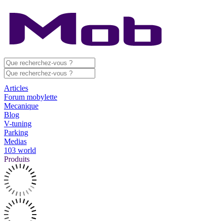
Articles
Forum mobylette
Mecanique
Blog
V-tuning
Parking
Medias
103 world
Produits