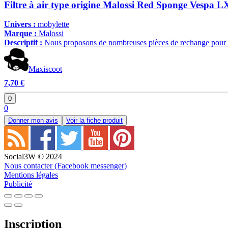
Filtre à air type origine Malossi Red Sponge Vespa L
Univers :
mobylette
Marque :
Malossi
Descriptif :
Nous proposons de nombreuses pièces de rechange pour tous
Maxiscoot
7,70 €
0
0
Donner mon avis
Voir la fiche produit
Social3W © 2024
Nous contacter (Facebook messenger)
Mentions légales
Publicité
Inscription