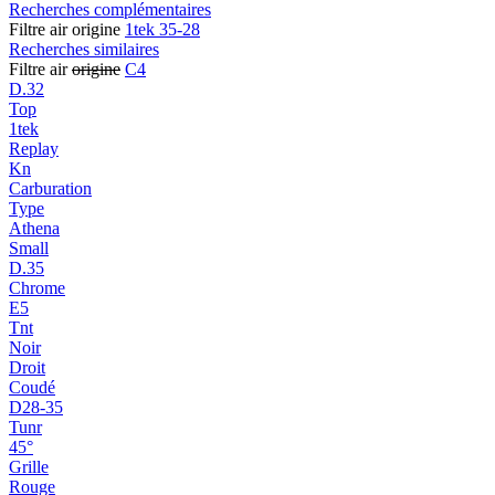
Recherches complémentaires
Filtre air origine
1tek 35-28
Recherches similaires
Filtre air
origine
C4
D.32
Top
1tek
Replay
Kn
Carburation
Type
Athena
Small
D.35
Chrome
E5
Tnt
Noir
Droit
Coudé
D28-35
Tunr
45°
Grille
Rouge