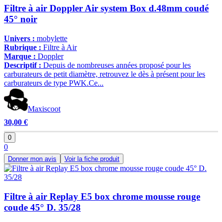
Filtre à air Doppler Air system Box d.48mm coudé
45° noir
Univers :
mobylette
Rubrique :
Filtre à Air
Marque :
Doppler
Descriptif :
Depuis de nombreuses années proposé pour les
carburateurs de petit diamètre, retrouvez le dès à présent pour les
carburateurs de type PWK.Ce...
Maxiscoot
30,00 €
0
0
Donner mon avis
Voir la fiche produit
Filtre à air Replay E5 box chrome mousse rouge
coude 45° D. 35/28