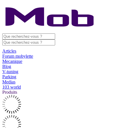
Articles
Forum mobylette
Mecanique
Blog
V-tuning
Parking
Medias
103 world
Produits