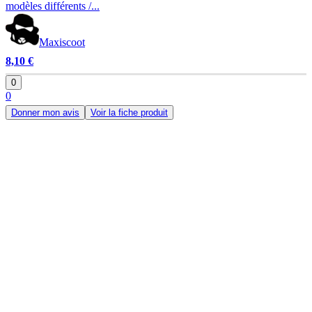
modèles différents /...
Maxiscoot
8,10 €
0
0
Donner mon avis
Voir la fiche produit