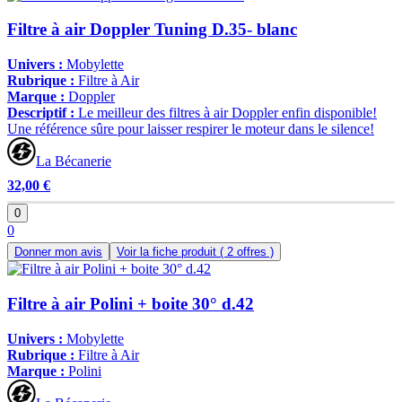
Filtre à air Doppler Tuning D.35- blanc
Univers :
Mobylette
Rubrique :
Filtre à Air
Marque :
Doppler
Descriptif :
Le meilleur des filtres à air Doppler enfin disponible!
Une référence sûre pour laisser respirer le moteur dans le silence!
La Bécanerie
32,00 €
0
0
Donner mon avis
Voir la fiche produit
( 2 offres )
Filtre à air Polini + boite 30° d.42
Univers :
Mobylette
Rubrique :
Filtre à Air
Marque :
Polini