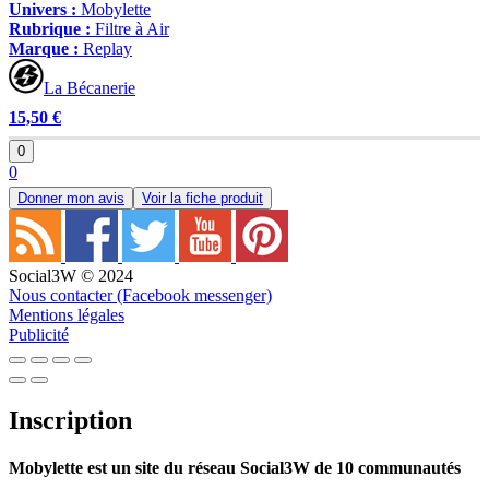
Univers :
Mobylette
Rubrique :
Filtre à Air
Marque :
Replay
La Bécanerie
15,50 €
0
0
Donner mon avis
Voir la fiche produit
Social3W © 2024
Nous contacter (Facebook messenger)
Mentions légales
Publicité
Inscription
Mobylette est un site du réseau Social3W de 10 communautés