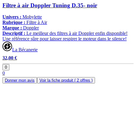
Filtre à air Doppler Tuning D.35- noir
Univers :
Mobylette
Rubrique :
Filtre à Air
Marque :
Doppler
Descriptif :
Le meilleur des filtres à air Doppler enfin disponible!
Une référence sûre pour laisser respirer le moteur dans le silence!
La Bécanerie
32,00 €
0
0
Donner mon avis
Voir la fiche produit
( 2 offres )