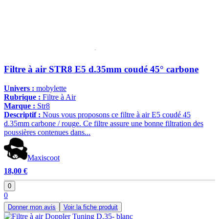
Filtre à air STR8 E5 d.35mm coudé 45° carbone
Univers :
mobylette
Rubrique :
Filtre à Air
Marque :
Str8
Descriptif :
Nous vous proposons ce filtre à air E5 coudé 45
d.35mm carbone / rouge. Ce filtre assure une bonne filtration des
poussières contenues dans...
Maxiscoot
18,00 €
0
0
Donner mon avis
Voir la fiche produit