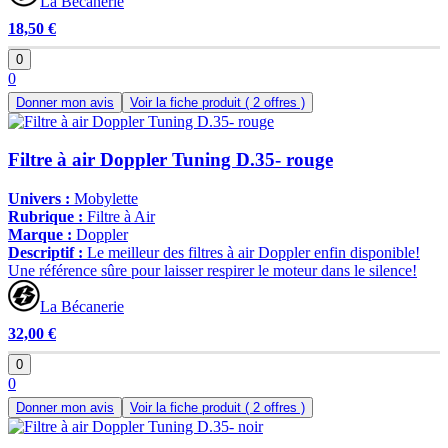
La Bécanerie
18,50 €
0
0
Donner mon avis
Voir la fiche produit
( 2 offres )
Filtre à air Doppler Tuning D.35- rouge
Univers :
Mobylette
Rubrique :
Filtre à Air
Marque :
Doppler
Descriptif :
Le meilleur des filtres à air Doppler enfin disponible!
Une référence sûre pour laisser respirer le moteur dans le silence!
La Bécanerie
32,00 €
0
0
Donner mon avis
Voir la fiche produit
( 2 offres )