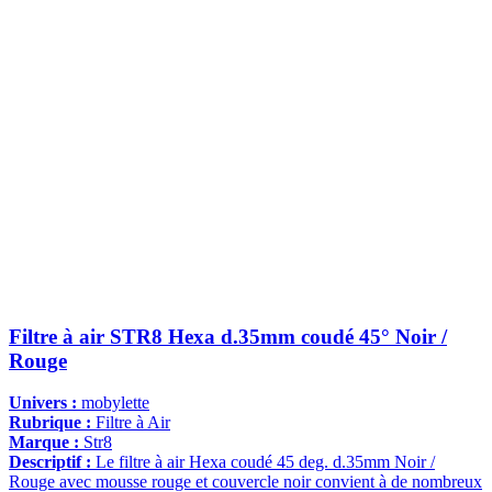
Filtre à air STR8 Hexa d.35mm coudé 45° Noir /
Rouge
Univers :
mobylette
Rubrique :
Filtre à Air
Marque :
Str8
Descriptif :
Le filtre à air Hexa coudé 45 deg. d.35mm Noir /
Rouge avec mousse rouge et couvercle noir convient à de nombreux