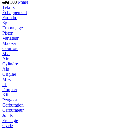
Er2
103
Phare
Teknix
Échappement
Fourche
Sp
Embrayage
Piston
Variateur
Malossi
Courroie
Mvl
Air
Cylindre
Alu
Origine
Mbk
51
Doppler
Kit
Peugeot
Carburation
Carburateur
Joints
Freinage
Cycle