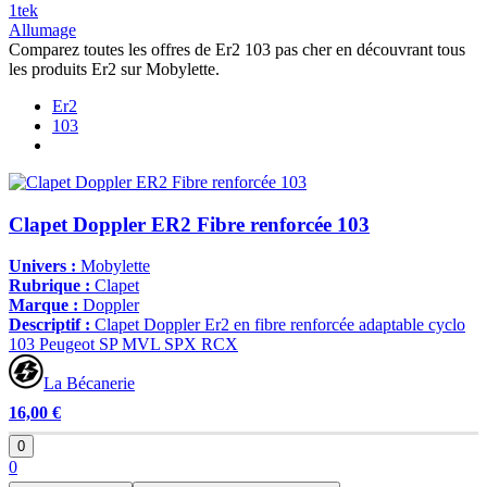
1tek
Allumage
Comparez toutes les offres de Er2 103 pas cher en découvrant tous
les produits Er2 sur Mobylette.
Er2
103
Clapet Doppler ER2 Fibre renforcée 103
Univers :
Mobylette
Rubrique :
Clapet
Marque :
Doppler
Descriptif :
Clapet Doppler Er2 en fibre renforcée adaptable cyclo
103 Peugeot SP MVL SPX RCX
La Bécanerie
16,00 €
0
0