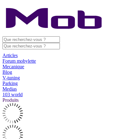
Articles
Forum mobylette
Mecanique
Blog
V-tuning
Parking
Medias
103 world
Produits