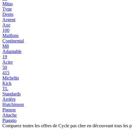
Mitas
Type
Dents
Argent
Axe
100
Maillons
Continental
M8
Adaptable
19
Acier
50
415
Michelin
Kick
TL
Standards
Arrière
Hutchinson
Pignon
Attache
Piaggio
Comparez toutes les offres de Cycle pas cher en découvrant tous les p