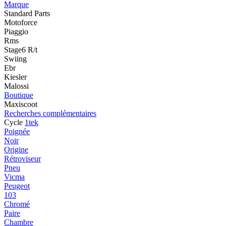
Marque
Standard Parts
Motoforce
Piaggio
Rms
Stage6 R/t
Swiing
Ebr
Kiesler
Malossi
Boutique
Maxiscoot
Recherches complémentaires
Cycle
1tek
Poignée
Noir
Origine
Rétroviseur
Pneu
Vicma
Peugeot
103
Chromé
Paire
Chambre