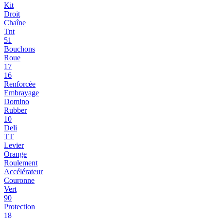
Kit
Droit
Chaîne
Tnt
51
Bouchons
Roue
17
16
Renforcée
Embrayage
Domino
Rubber
10
Deli
TT
Levier
Orange
Roulement
Accélérateur
Couronne
Vert
90
Protection
18