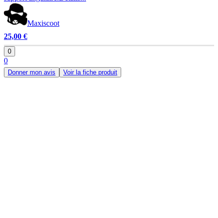
Maxiscoot
25,00 €
0
0
Donner mon avis
Voir la fiche produit