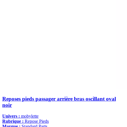
Reposes pieds passager arrière bras oscillant oval
noir
Univers :
mobylette
Rubrique :
Repose Pieds
Marque :
Standard Parts