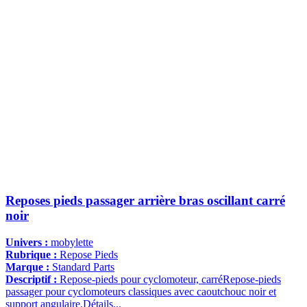
Reposes pieds passager arrière bras oscillant carré
noir
Univers :
mobylette
Rubrique :
Repose Pieds
Marque :
Standard Parts
Descriptif :
Repose-pieds pour cyclomoteur, carréRepose-pieds
passager pour cyclomoteurs classiques avec caoutchouc noir et
support angulaire.Détails...