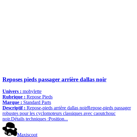
Reposes pieds passager arrière dallas noir
Univers :
mobylette
Rubrique :
Repose Pieds
Marque :
Standard Parts
Descriptif :
Repose-pieds arrière dallas noirRepose-pieds passager
robustes pour les cyclomoteurs classiques avec caoutchouc
noir.Détails techniques :Position...
Maxiscoot