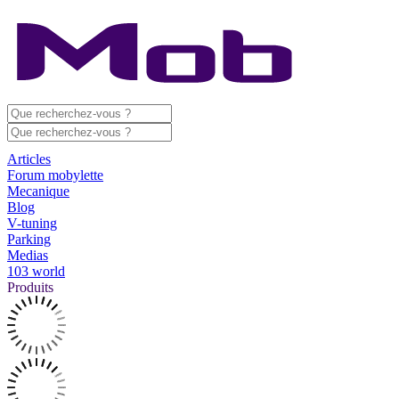
Articles
Forum mobylette
Mecanique
Blog
V-tuning
Parking
Medias
103 world
Produits