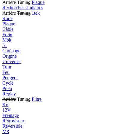
Arrière Tuning
Plaque
Recherches similaires
Arrière
Tuning
1tek
Roue
Plaque
Câble
Frein
Mbk
51
Carénage
Origine
Universel
Tunr
Feu
Peugeot
Cycle
Pneu
Replay
Arrière
Tuning
Filtre
Kn
12V
Freinage
Rétroviseur
Réversible
M8