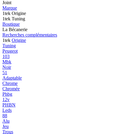
Joint
Marque
1tek Origine
1tek Tuning
Boutique
La Bécanerie
Recherches complémentaires
1tek
Origine
Tuning
Peugeot
103
Mbk
Noir
51
Adaptable
Chrome
Chromée
Phbg
12v
PHBN
Leds
88
Alu
Jeu
Trous