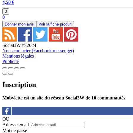
4,50 €
0
0
Donner mon avis
Voir la fiche produit
Social3W © 2024
Nous contacter (Facebook messenger)
Mentions légales
Publicité
Inscription
Mobylette est un site du réseau Social3W de 10 communautés
OU
Adresse email
Mot de passe