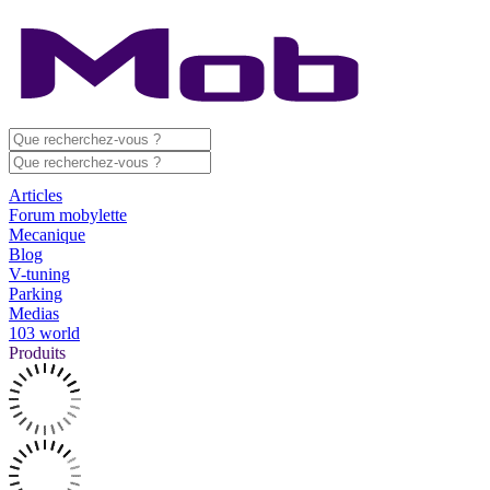
Articles
Forum mobylette
Mecanique
Blog
V-tuning
Parking
Medias
103 world
Produits