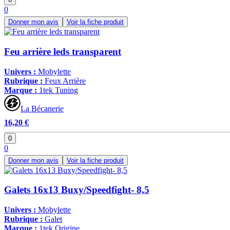
0
Donner mon avis
Voir la fiche produit
Feu arrière leds transparent
Univers :
Mobylette
Rubrique :
Feux Arrière
Marque :
1tek Tuning
La Bécanerie
16,20 €
0
0
Donner mon avis
Voir la fiche produit
Galets 16x13 Buxy/Speedfight- 8,5
Univers :
Mobylette
Rubrique :
Galet
Marque :
1tek Origine