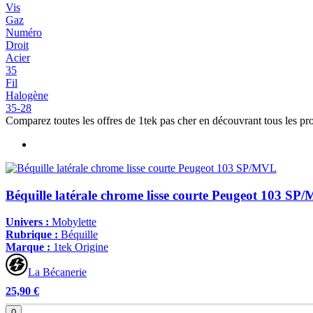
Vis
Gaz
Numéro
Droit
Acier
35
Fil
Halogène
35-28
Comparez toutes les offres de 1tek pas cher en découvrant tous les pr
Béquille latérale chrome lisse courte Peugeot 103 SP
Univers :
Mobylette
Rubrique :
Béquille
Marque :
1tek Origine
La Bécanerie
25,90 €
0