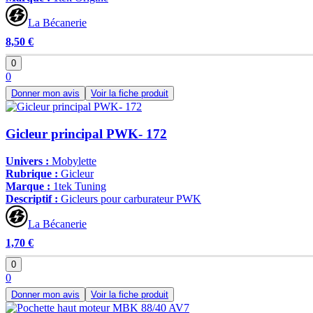
La Bécanerie
8,50 €
0
0
Donner mon avis
Voir la fiche produit
Gicleur principal PWK- 172
Univers :
Mobylette
Rubrique :
Gicleur
Marque :
1tek Tuning
Descriptif :
Gicleurs pour carburateur PWK
La Bécanerie
1,70 €
0
0
Donner mon avis
Voir la fiche produit