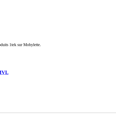
oduits 1tek sur Mobylette.
/MVL