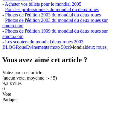
-
Acheter vos billets pour le mondial 2005
-
Pour les professionnels du mondial du deux roues
-
Photos de l'édition 2003 du mondial du deux roues
-
Photos de l'édition 2003 du mondial du deux roues sur
emoto.com
-
Photos de l'édition 1999 du mondial du deux roues sur
emoto.com
-
Les scooters du mondial deux roues 2003
BLOG
Roue
Evénements moto 50cc
Mondial
deux roues
Vous avez aimé cet article ?
Votez pour cet article
(
aucun
vote
, moyenne :
-
/ 5
)
9,3 k
Vues
0
Vote
Partager