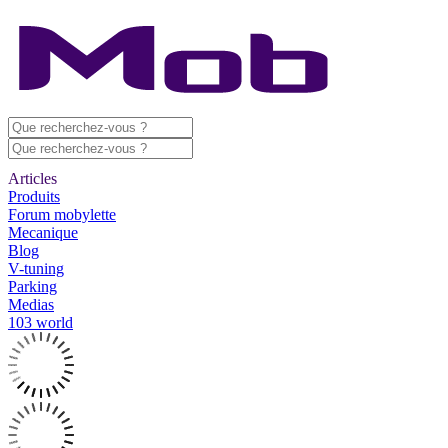
Articles
Produits
Forum mobylette
Mecanique
Blog
V-tuning
Parking
Medias
103 world