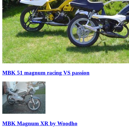
MBK 51 magnum racing VS passion
MBK Magnum XR by Woodho