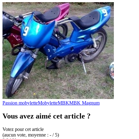
Passion mobylette
Mobylette
MBK
MBK Magnum
Vous avez aimé cet article ?
Votez pour cet article
(
aucun
vote
, moyenne :
-
/ 5
)