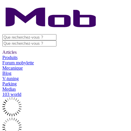
Articles
Produits
Forum mobylette
Mecanique
Blog
V-tuning
Parking
Medias
103 world