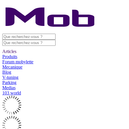
Articles
Produits
Forum mobylette
Mecanique
Blog
V-tuning
Parking
Medias
103 world