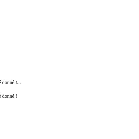
 donné !...
é donné !