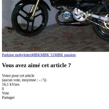
Parking mobylettes
MBK
MBK 51
MBK passion
Vous avez aimé cet article ?
Votez pour cet article
(
aucun
vote
, moyenne :
-
/ 5
)
16,1 k
Vues
0
Vote
Partager