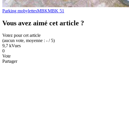
Parking mobylettes
MBK
MBK 51
Vous avez aimé cet article ?
Votez pour cet article
(
aucun
vote
, moyenne :
-
/ 5
)
9,7 k
Vues
0
Vote
Partager