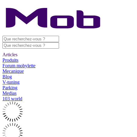
Articles
Produits
Forum mobylette
Mecanique
Blog
V-tuning
Parking
Medias
103 world