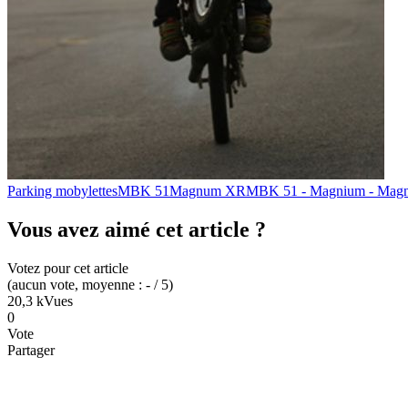
Parking mobylettes
MBK 51
Magnum XR
MBK 51 - Magnium - Ma
Vous avez aimé cet article ?
Votez pour cet article
(
aucun
vote
, moyenne :
-
/ 5
)
20,3 k
Vues
0
Vote
Partager