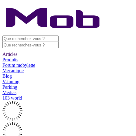
Articles
Produits
Forum mobylette
Mecanique
Blog
V-tuning
Parking
Medias
103 world