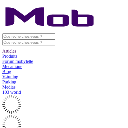
Articles
Produits
Forum mobylette
Mecanique
Blog
V-tuning
Parking
Medias
103 world