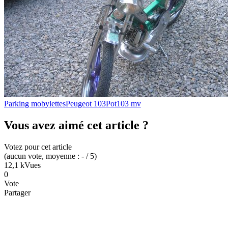
Parking mobylettes
Peugeot 103
Pot
103 mv
Vous avez aimé cet article ?
Votez pour cet article
(
aucun
vote
, moyenne :
-
/ 5
)
12,1 k
Vues
0
Vote
Partager