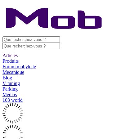
Articles
Produits
Forum mobylette
Mecanique
Blog
V-tuning
Parking
Medias
103 world