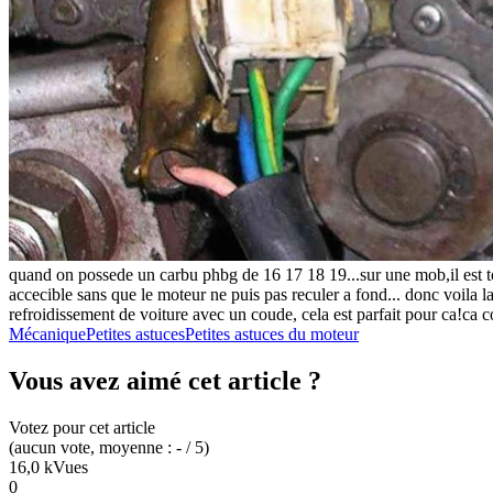
quand on possede un carbu phbg de 16 17 18 19...sur une mob,il est tou
accecible sans que le moteur ne puis pas reculer a fond... donc voila l
refroidissement de voiture avec un coude, cela est parfait pour ca!ca c
Mécanique
Petites astuces
Petites astuces du moteur
Vous avez aimé cet article ?
Votez pour cet article
(
aucun
vote
, moyenne :
-
/ 5
)
16,0 k
Vues
0