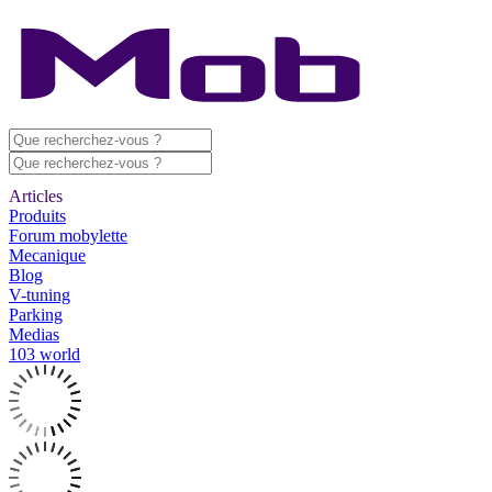
Articles
Produits
Forum mobylette
Mecanique
Blog
V-tuning
Parking
Medias
103 world