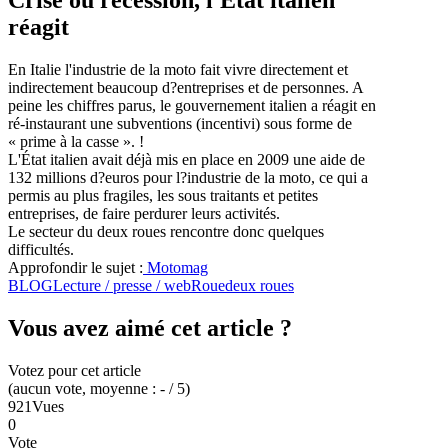
réagit
En Italie l'industrie de la moto fait vivre directement et
indirectement beaucoup d?entreprises et de personnes. A
peine les chiffres parus, le gouvernement italien a réagit en
ré-instaurant une subventions (incentivi) sous forme de
« prime à la casse ». !
L'État italien avait déjà mis en place en 2009 une aide de
132 millions d?euros pour l?industrie de la moto, ce qui a
permis au plus fragiles, les sous traitants et petites
entreprises, de faire perdurer leurs activités.
Le secteur du deux roues rencontre donc quelques
difficultés.
Approfondir le sujet :
Motomag
BLOG
Lecture / presse / web
Roue
deux roues
Vous avez aimé cet article ?
Votez pour cet article
(
aucun
vote
, moyenne :
-
/ 5
)
921
Vues
0
Vote