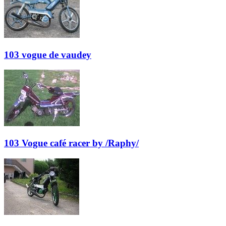
103 vogue de vaudey
103 Vogue café racer by /Raphy/