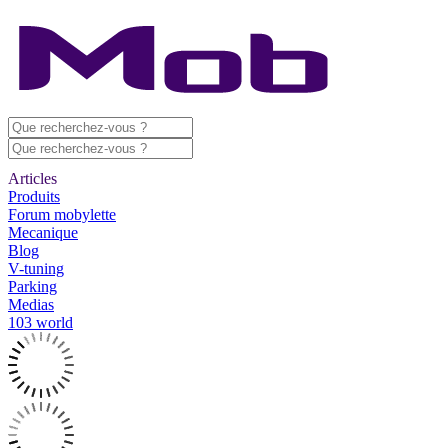
Articles
Produits
Forum mobylette
Mecanique
Blog
V-tuning
Parking
Medias
103 world