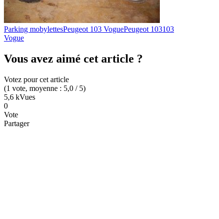
Parking mobylettes
Peugeot 103 Vogue
Peugeot 103
103
Vogue
Vous avez aimé cet article ?
Votez pour cet article
(
1
vote
, moyenne :
5,0
/ 5
)
5,6 k
Vues
0
Vote
Partager