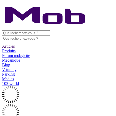
Articles
Produits
Forum mobylette
Mecanique
Blog
V-tuning
Parking
Medias
103 world