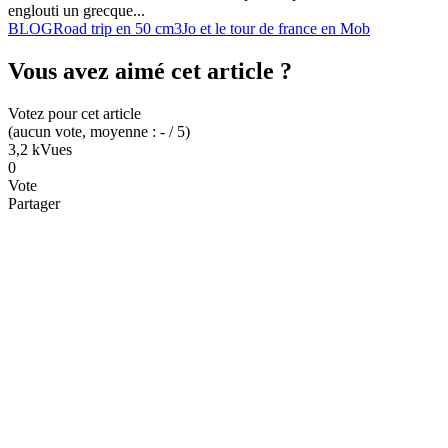
englouti un grecque...
BLOG
Road trip en 50 cm3
Jo et le tour de france en Mob
Vous avez aimé cet article ?
Votez pour cet article
(
aucun
vote
, moyenne :
-
/ 5
)
3,2 k
Vues
0
Vote
Partager