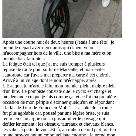
Après une courte nuit de deux heures (j'étais à une fête), je
prend le départ avec deux amis qui étaient venu
m'accompagner hors de la ville, une bise à ma mère et on
prends donc la route...
La fatigue était tel que j'ai me suis tromper à plusieurs
reprise de route pour sortir de Marseille, et pour éviter
l'autoroute car j'avais mal préparer ma carte à cet endroit.
Arrivé à un village dont le nom m'échappe, après
L'Estaque, je m'arrête faire mon premier plein, maigre plein
d'un litre. Le pompiste constate que le cyclo est chargé et
me demande ce que je fais comme ça, et ce fut ma première
occasion de mon périple d'étonner quelqu'un en répondant
"Je fais le Tour de France en Mob'"... La suite de la route
fut plus agréable car, poussé par une légère brise, je suis
rentré en Camargue où j'ai pus admirer le paysage qui
défiler lentement : les oiseaux, taureaux et chevaux blancs,
les salins à perte de vue...Et là, au milieu de nul part, un feu
rouge provoquant un embouteillage énorme...Je prend mon