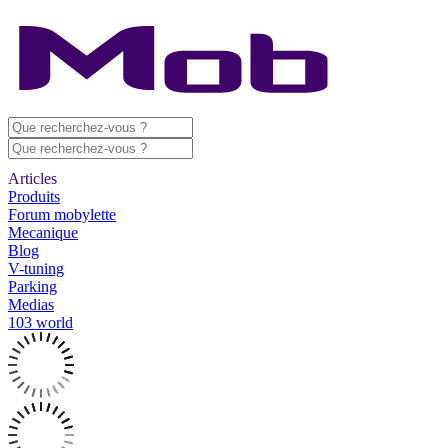
Articles
Produits
Forum mobylette
Mecanique
Blog
V-tuning
Parking
Medias
103 world