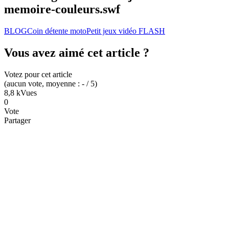
memoire-couleurs.swf
BLOG
Coin détente moto
Petit jeux vidéo FLASH
Vous avez aimé cet article ?
Votez pour cet article
(
aucun
vote
, moyenne :
-
/ 5
)
8,8 k
Vues
0
Vote
Partager