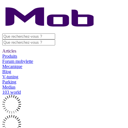
Articles
Produits
Forum mobylette
Mecanique
Blog
V-tuning
Parking
Medias
103 world