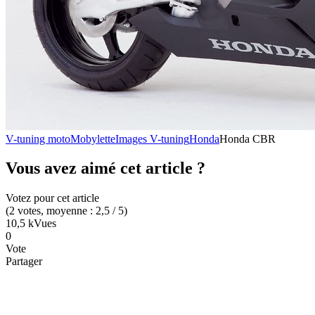
V-tuning moto
Mobylette
Images V-tuning
Honda
Honda CBR
Vous avez aimé cet article ?
Votez pour cet article
(
2
votes
, moyenne :
2,5
/ 5
)
10,5 k
Vues
0
Vote
Partager