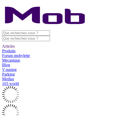
Articles
Produits
Forum mobylette
Mecanique
Blog
V-tuning
Parking
Medias
103 world