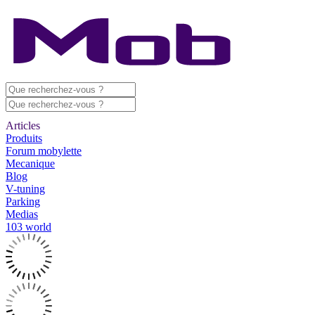
Articles
Produits
Forum mobylette
Mecanique
Blog
V-tuning
Parking
Medias
103 world